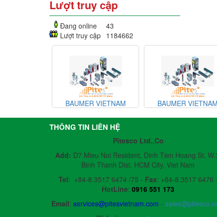
Lượt truy cập
Đang online
43
Lượt truy cập
1184662
BAUMER VIETNAM
BAUMER VIETNAM
BA
THÔNG TIN LIÊN HỆ
Pitesco Ltd.,Co
Add:
D7 Mieu Noi Resident, Dinh Tien Hoang St, W.
Binh Thanh Dist, HCM City, Viet Nam
Tel
:
+84-8.3517 6474 /75 -
Fax
:
+84-8.3517 6476 
HotLine
:
0916 551 173
Email
:
services@pitesvietnam.com
-
sales
@pitesco.