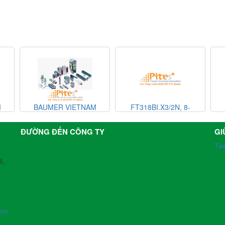
UMER VIETNAM
FT318BI.X3/2N, 8-
BAUMER VI
902850043736, 41-OM004-
A511-221H1, COH58S-
ĐƯỜNG ĐẾN CÔNG TY
GI
00004,XG5-A1-01-FD,
Tw
XG5-A1-01-FD, COH58S-
00004, VSF50-24,
3,
-
com