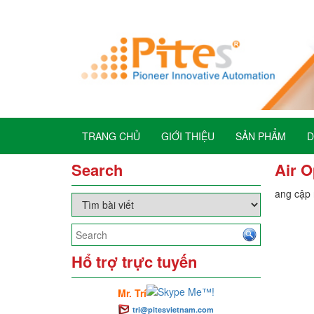
TRANG CHỦ
GIỚI THIỆU
SẢN PHẨM
D
Search
Air O
Đang cập n
Hổ trợ trực tuyến
Mr. Trí
tri@pitesvietnam.com