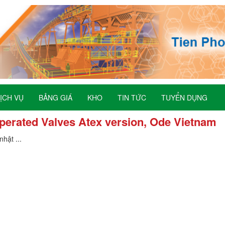
ỊCH VỤ
BẢNG GIÁ
KHO
TIN TỨC
TUYỂN DỤNG
perated Valves Atex version, Ode Vietnam
hật ...