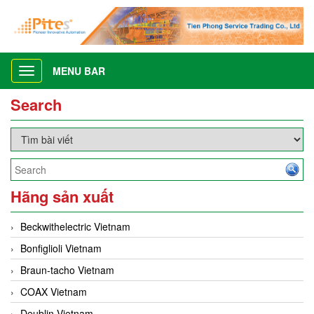
MENU BAR
Toggle
navigation
Search
Hãng sản xuất
Beckwithelectric Vietnam
Bonfiglioli Vietnam
Braun-tacho Vietnam
COAX Vietnam
Deublin Vietnam