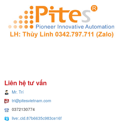
Liên hệ tư vấn
Mr. Trí
tri@pitesvietnam.com
0372130774
live:.cid.87b6635c983ce16f