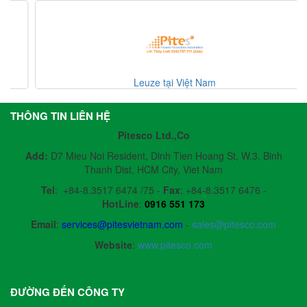
Leuze tại Việt Nam
THÔNG TIN LIÊN HỆ
Pitesco Ltd.,Co
Add:
D7 Mieu Noi Resident, Dinh Tien Hoang St, W.3, Binh
Thanh Dist, HCM City, Viet Nam
Tel
:
+84-8.3517 6474 /75 -
Fax
:
+84-8.3517 6476 -
HotLine
:
0916 551 173
Email
:
services@pitesvietnam.com
-
sales
@pitesco.com
Website
:
www.pitesco.com
ĐƯỜNG ĐẾN CÔNG TY