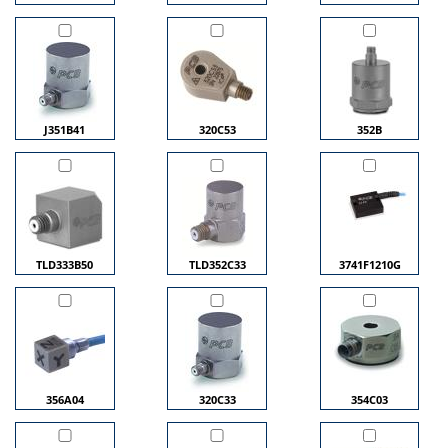
J351B41
320C53
352B
TLD333B50
TLD352C33
3741F1210G
356A04
320C33
354C03