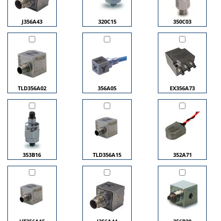
J356A43
320C15
350C03
TLD356A02
356A05
EX356A73
353B16
TLD356A15
352A71