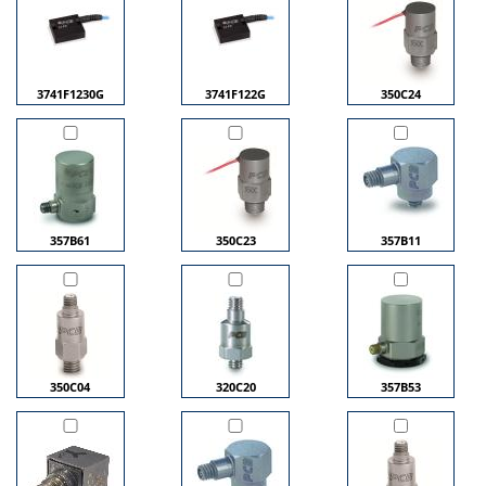
3741F1230G
3741F122G
350C24
357B61
350C23
357B11
350C04
320C20
357B53