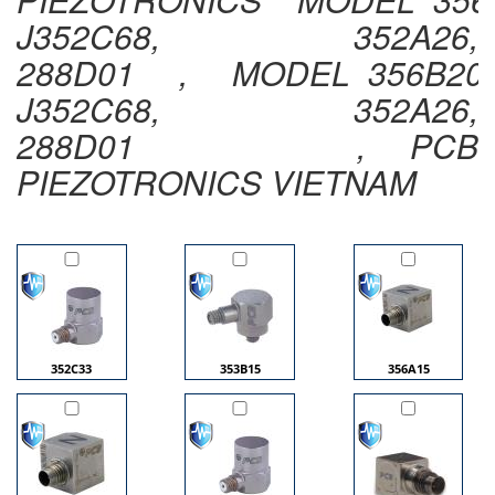
J352C68, 352A26,
288D01 , MODEL 356B20,
J352C68, 352A26,
288D01 , PCB
PIEZOTRONICS VIETNAM
352C33
353B15
356A15