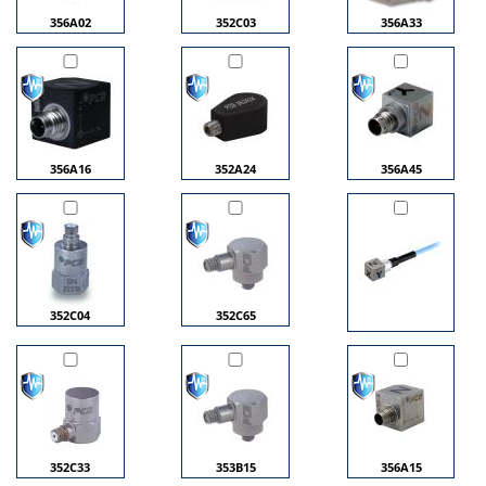
356A02
352C03
356A33
356A16
352A24
356A45
352C04
352C65
352C33
353B15
356A15