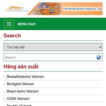
MENU BAR
Toggle
navigation
Search
Hãng sản xuất
Beckwithelectric Vietnam
Bonfiglioli Vietnam
Braun-tacho Vietnam
COAX Vietnam
Deublin Vietnam