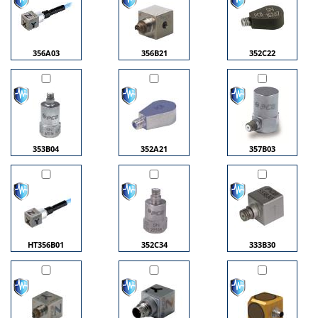
356A03
356B21
352C22
353B04
352A21
357B03
HT356B01
352C34
333B30