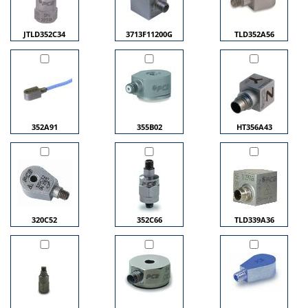
JTLD352C34
3713F11200G
TLD352A56
352A91
355B02
HT356A43
320C52
352C66
TLD339A36