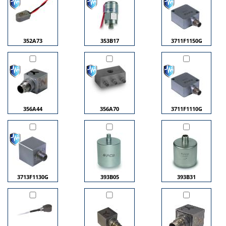
352A73
353B17
3711F1150G
356A44
356A70
3711F1110G
3713F1130G
393B05
393B31