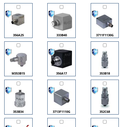
356A25
333B40
3711F1130G
M353B15
356A17
353B18
353B34
3713F1110G
352C68