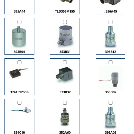
355A44
TLD356M155
J356A45
393B04
353B31
393B12
3741F1250G
333B32
350D02
354C10
352A60
393A03