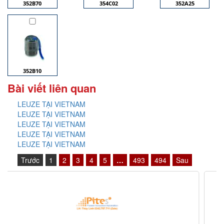
352B70
354C02
352A25
352B10
Bài viết liên quan
LEUZE TẠI VIETNAM
LEUZE TẠI VIETNAM
LEUZE TẠI VIETNAM
LEUZE TẠI VIETNAM
LEUZE TẠI VIETNAM
Trước
1
2
3
4
5
…
493
494
Sau