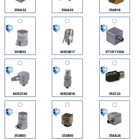
356A32
356A43
356B18
353B33
M353B17
3713F1150G
M352C65
M353B18
352C23
353B03
333B50
356A26