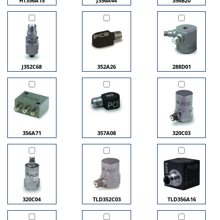
HT356A15
J356A44
356B20
J352C68
352A26
288D01
356A71
357A08
320C03
320C04
TLD352C03
TLD356A16