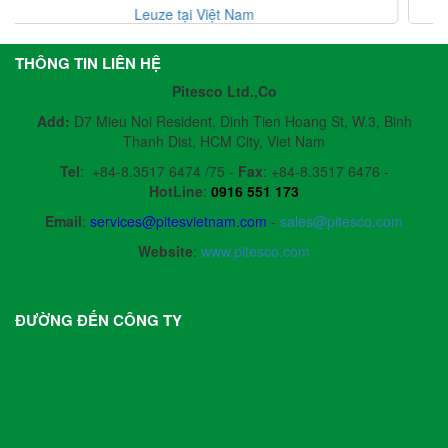
Leuze tại Việt Nam
THÔNG TIN LIÊN HỆ
Pitesco Ltd.,Co
Add:
D7 Mieu Noi Resident, Dinh Tien Hoang St, W.3, Binh
Thanh Dist, HCM City, Viet Nam
Tel
:
+84-8.3517 6474 /75 -
Fax
:
+84-8.3517 6476 -
HotLine
:
0916 551 173
Email
:
services@pitesvietnam.com
-
sales
@pitesco.com
Website
:
www.pitesco.com
ĐƯỜNG ĐẾN CÔNG TY