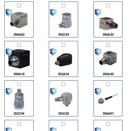
356A02
352C03
356A33
356A16
352A24
356A45
352C04
352C65
356A01