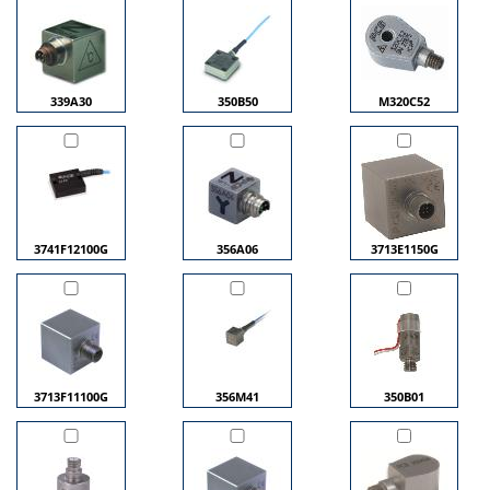
339A30
350B50
M320C52
3741F12100G
356A06
3713E1150G
3713F11100G
356M41
350B01