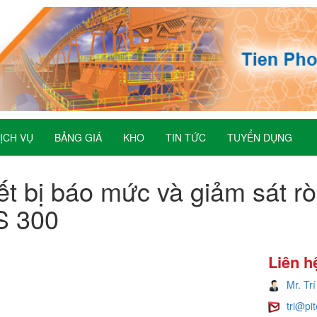
ỊCH VỤ
BẢNG GIÁ
KHO
TIN TỨC
TUYỂN DỤNG
ết bị báo mức và giảm sát rò
S 300
Liên h
Mr. Trí
tri@pi