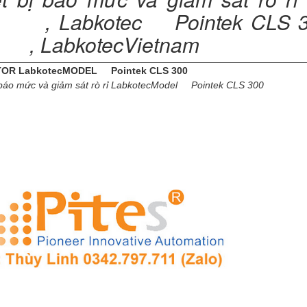
0 , Labkotec Pointek CLS
 , LabkotecVietnam
OR LabkotecMODEL Pointek CLS 300
 báo mức và giảm sát rò rỉ LabkotecModel Pointek CLS 300