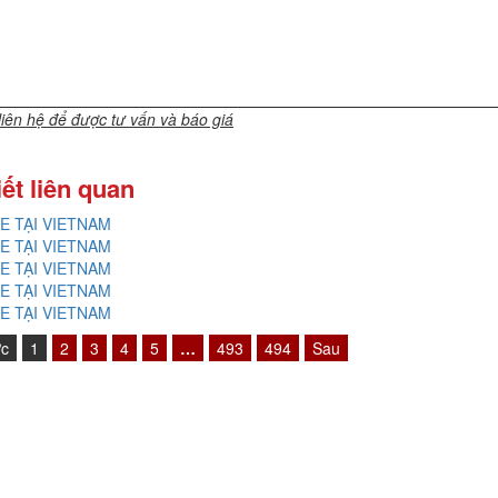
 liên hệ để được tư vấn và báo giá
iết liên quan
E TẠI VIETNAM
E TẠI VIETNAM
E TẠI VIETNAM
E TẠI VIETNAM
E TẠI VIETNAM
ớc
1
2
3
4
5
…
493
494
Sau