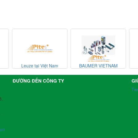
t Nam
BAUMER VIETNAM
BAUMER VIETNAM
ĐƯỜNG ĐẾN CÔNG TY
GI
Tw
3,
-
com