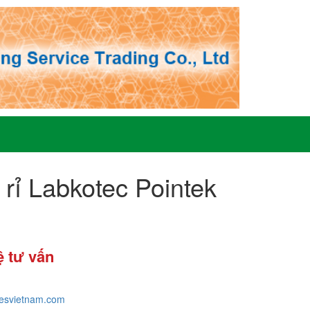
 rỉ Labkotec Pointek
ệ tư vấn
tesvietnam.com