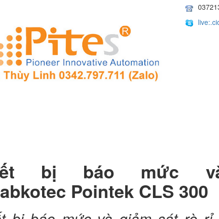
03721
live:.
iết bị báo mức v
Labkotec Pointek CLS 300
ết bị báo mức và giảm sát rò 