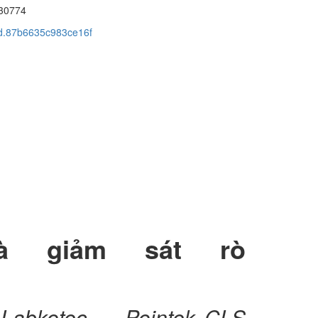
30774
cid.87b6635c983ce16f
à giảm sát rò
rỉ Labkotec Pointek CLS