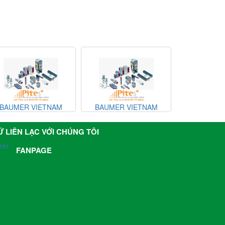
BAUMER VIETNAM
BAUMER VIETNAM
BAUM
Ữ LIÊN LẠC VỚI CHÚNG TÔI
eet
FANPAGE