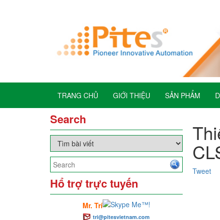
TRANG CHỦ
GIỚI THIỆU
SẢN PHẨM
D
Search
Thi
CL
Tweet
Hổ trợ trực tuyến
Mr. Trí
tri@pitesvietnam.com