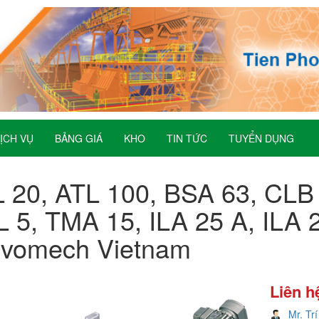
ỊCH VỤ
BẢNG GIÁ
KHO
TIN TỨC
TUYỂN DỤNG
 20, ATL 100, BSA 63, CLB
 5, TMA 15, ILA 25 A, ILA 
rvomech Vietnam
Liên h
Mr. Trí