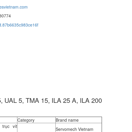
tesvietnam.com
30774
cid.87b6635c983ce16f
 UAL 5, TMA 15, ILA 25 A, ILA 200
Category
Brand name
trục vít
Servomech Vietnam