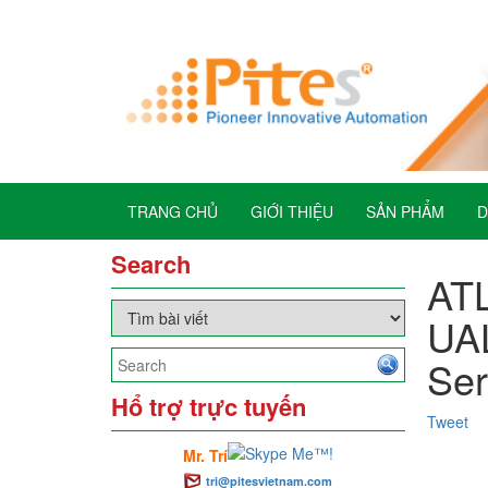
TRANG CHỦ
GIỚI THIỆU
SẢN PHẨM
D
Search
ATL
UAL
Se
Hổ trợ trực tuyến
Tweet
Mr. Trí
tri@pitesvietnam.com