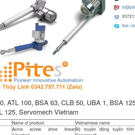
tri@pi
03721
live:.
0, ATL 100, BSA 63, CLB 50, UBA 1, BSA 125,
L 125, Servomech Vietnam
Name of product
Vietnamese name
Acme screw drive linear
Bộ truyền động tuyến tính 