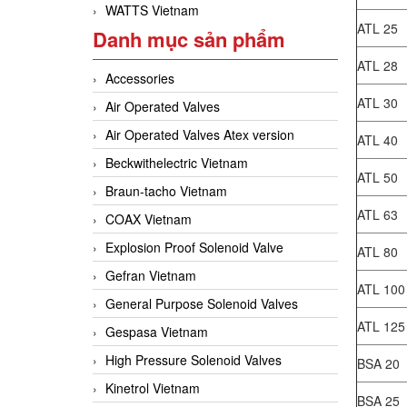
WATTS Vietnam
ATL 25
Danh mục sản phẩm
ATL 28
Accessories
ATL 30
Air Operated Valves
Air Operated Valves Atex version
ATL 40
Beckwithelectric Vietnam
ATL 50
Braun-tacho Vietnam
ATL 63
COAX Vietnam
Explosion Proof Solenoid Valve
ATL 80
Gefran Vietnam
ATL 100
General Purpose Solenoid Valves
ATL 125
Gespasa Vietnam
High Pressure Solenoid Valves
BSA 20
Kinetrol Vietnam
BSA 25