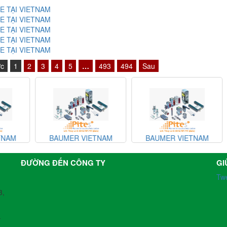
E TẠI VIETNAM
E TẠI VIETNAM
E TẠI VIETNAM
E TẠI VIETNAM
E TẠI VIETNAM
ớc
1
2
3
4
5
…
493
494
Sau
M
BAUMER VIETNAM
BAUMER VIETNAM
902
A
ĐƯỜNG ĐẾN CÔNG TY
GI
0
Tw
XG
3,
-