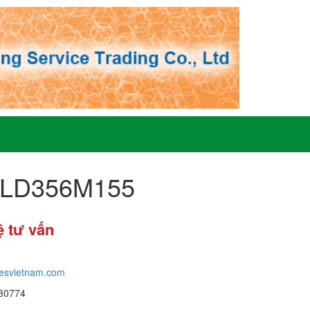
3TLD356M155
ệ tư vấn
tesvietnam.com
30774