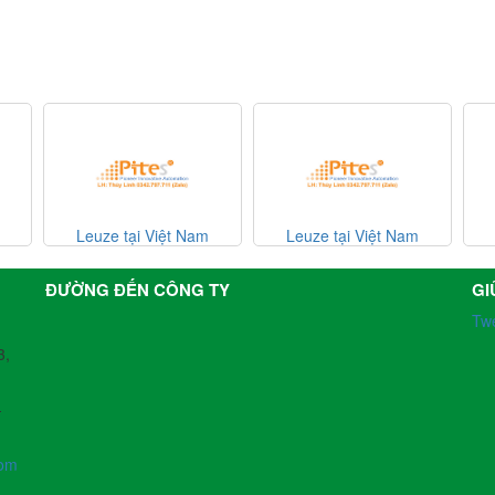
m
Leuze tại Việt Nam
BAUMER VIETNAM
ĐƯỜNG ĐẾN CÔNG TY
GI
Tw
3,
-
com