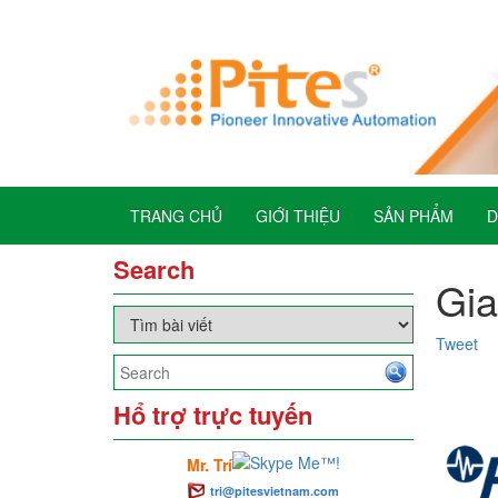
TRANG CHỦ
GIỚI THIỆU
SẢN PHẨM
D
Search
Gia
Tweet
Hổ trợ trực tuyến
Mr. Trí
tri@pitesvietnam.com