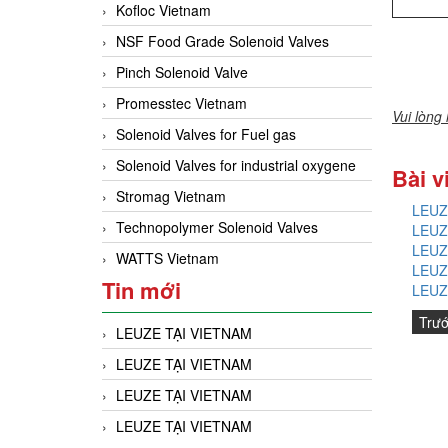
Kofloc Vietnam
NSF Food Grade Solenoid Valves
Pinch Solenoid Valve
Promesstec Vietnam
Vui lòng
Solenoid Valves for Fuel gas
Solenoid Valves for industrial oxygene
Bài v
Stromag Vietnam
LEUZ
Technopolymer Solenoid Valves
LEUZ
LEUZ
WATTS Vietnam
LEUZ
Tin mới
LEUZ
Trư
LEUZE TẠI VIETNAM
LEUZE TẠI VIETNAM
LEUZE TẠI VIETNAM
LEUZE TẠI VIETNAM