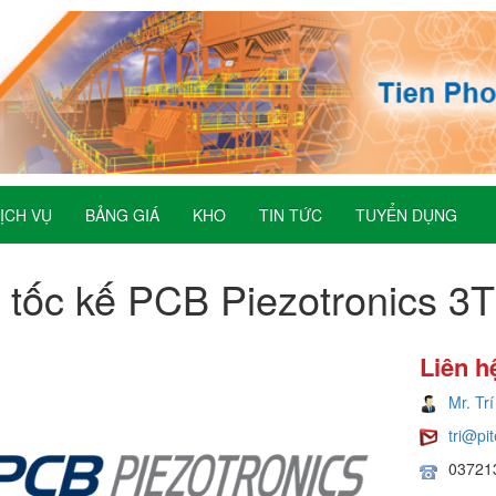
ỊCH VỤ
BẢNG GIÁ
KHO
TIN TỨC
TUYỂN DỤNG
 tốc kế PCB Piezotronics 
Liên h
Mr. Trí
tri@pi
03721