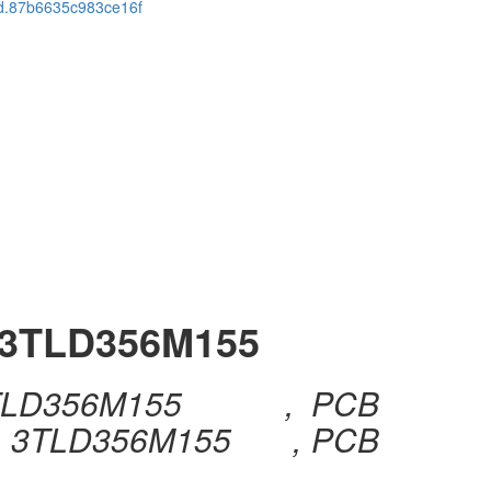
cid.87b6635c983ce16f
s 3TLD356M155
s 3TLD356M155 , PCB
 3TLD356M155 , PCB