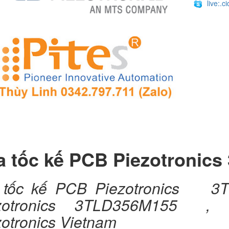
live:.
a tốc kế PCB Piezotronic
a tốc kế PCB Piezotronic
ezotronics 3TLD356M155 ,
zotronics Vietnam