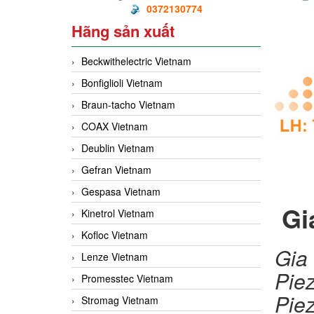
0372130774
Hãng sản xuất
Beckwithelectric Vietnam
Bonfiglioli Vietnam
Braun-tacho Vietnam
COAX Vietnam
Deublin Vietnam
Gefran Vietnam
Gespasa Vietnam
Gi
Kinetrol Vietnam
Kofloc Vietnam
Gi
Lenze Vietnam
Pi
Promesstec Vietnam
Pie
Stromag Vietnam