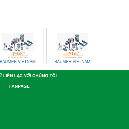
BAUMER VIETNAM
BAUMER VIETNAM
BAUMER 
Ữ LIÊN LẠC VỚI CHÚNG TÔI
eet
FANPAGE