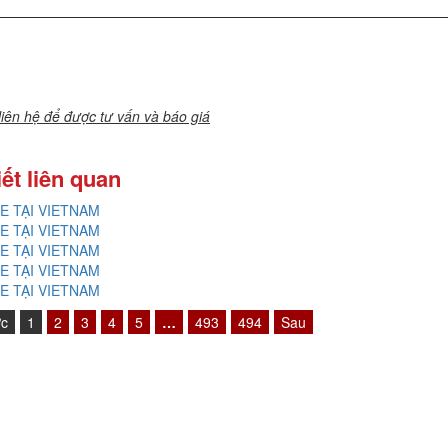
 liên hệ để được tư vấn và báo giá
iết liên quan
E TẠI VIETNAM
E TẠI VIETNAM
E TẠI VIETNAM
E TẠI VIETNAM
E TẠI VIETNAM
ớc
1
2
3
4
5
…
493
494
Sau